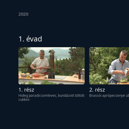
2020
1. évad
1. rész
2. rész
Hideg paradicsomleves, bundázott töltött 
Brassói aprópecsenye u
cukkini