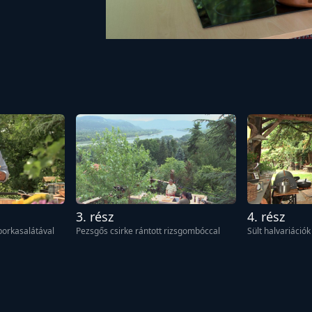
3. rész
4. rész
borkasalátával
Pezsgős csirke rántott rizsgombóccal
Sült halvariációk