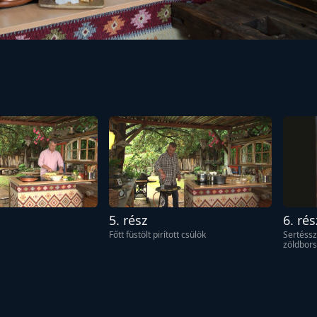
5. rész
6. rés
Főtt füstölt pirított csülök
Sertéssz
zöldbors