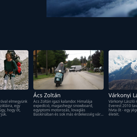
Ács Zoltán
Várkonyi L
óval elmegyünk 
Ács Zoltán igazi kalandor. Himalája 
Várkonyi László 
ikláira, egy 
expedíció, magashegyi snowboard, 
Everest 2010 ta
gy, hogy őt, 
egyiptomi motorozás, lovaglás 
hívta őt - egy jé
jük.
Baskíriában és sok más érdekesség várja 
életét.
a nézőt.