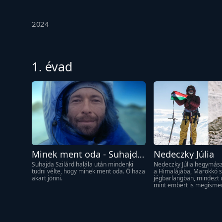
2024
1. évad
Minek ment oda - Suhajda 
Nedeczky Júlia
Szilárd
Suhajda Szilárd halála után mindenki 
Nedeczky Júlia hegymász
tudni vélte, hogy minek ment oda. Ő haza 
a Himalájába, Marokkó sz
akart jönni.
jégbarlangban, mindezt ú
mint embert is megismer