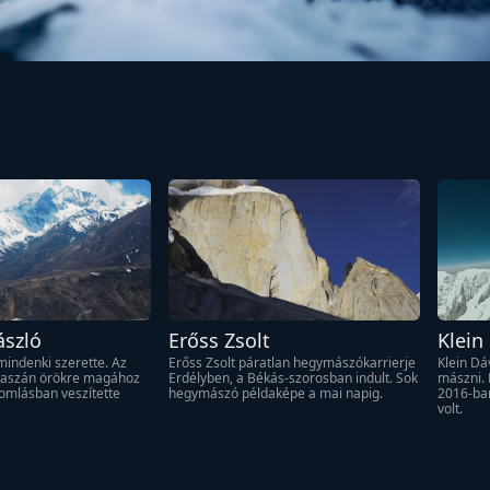
ászló
Erőss Zsolt
Klein
mindenki szerette. Az 
Erőss Zsolt páratlan hegymászókarrierje 
Klein Dá
vaszán örökre magához 
Erdélyben, a Békás-szorosban indult. Sok 
mászni. 
gomlásban veszítette 
hegymászó példaképe a mai napig.
2016-ba
volt.