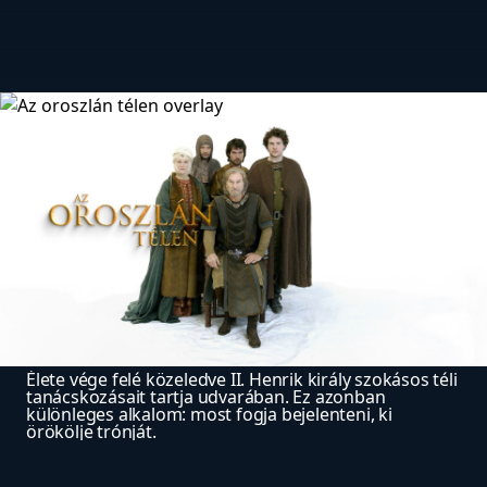
Élete vége felé közeledve II. Henrik király szokásos téli 
tanácskozásait tartja udvarában. Ez azonban 
különleges alkalom: most fogja bejelenteni, ki 
örökölje trónját.