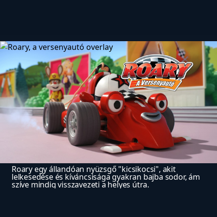
Roary egy állandóan nyüzsgő "kicsikocsi", akit 
lelkesedése és kíváncsisága gyakran bajba sodor, ám 