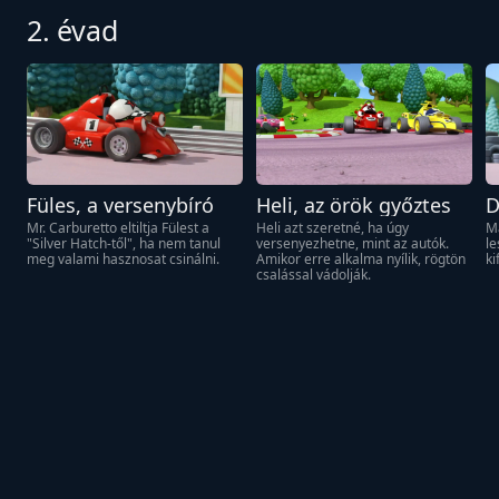
2. évad
Füles, a versenybíró
Heli, az örök győztes
D
Mr. Carburetto eltiltja Fülest a 
Heli azt szeretné, ha úgy 
Ma
"Silver Hatch-től", ha nem tanul 
versenyezhetne, mint az autók. 
le
meg valami hasznosat csinálni.
Amikor erre alkalma nyílik, rögtön 
ki
csalással vádolják.