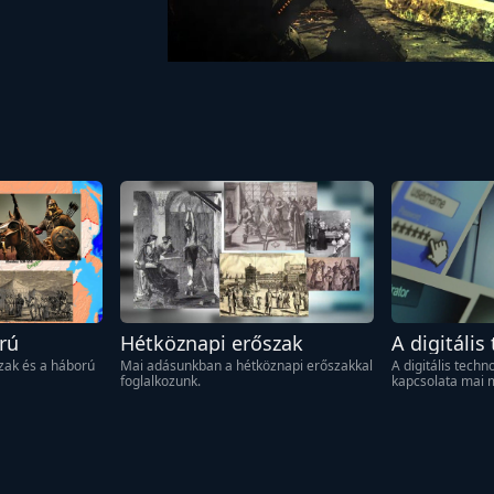
rú
Hétköznapi erőszak
A digitális
az erőszak
ak és a háború 
Mai adásunkban a hétköznapi erőszakkal 
A digitális techn
foglalkozunk.
kapcsolata mai 