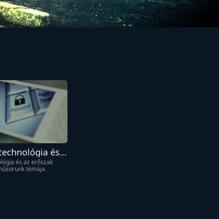
 technológia és 
 kapcsolata
ológia és az erőszak 
műsorunk témája.