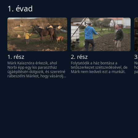
1. évad
1. rész
2. rész
3
Márk Kalaznóra érkezik, ahol 
Folytatódik a ház bontása a 
No
Norbi épp egy kis parasztház 
tetőszerkezet szétszedésével, de 
ho
újjáépítésén dolgozik, és szeretné 
Márk nem kedveli ezt a munkát.
pa
rábeszélni Márkot, hogy vásárolja 
meg.