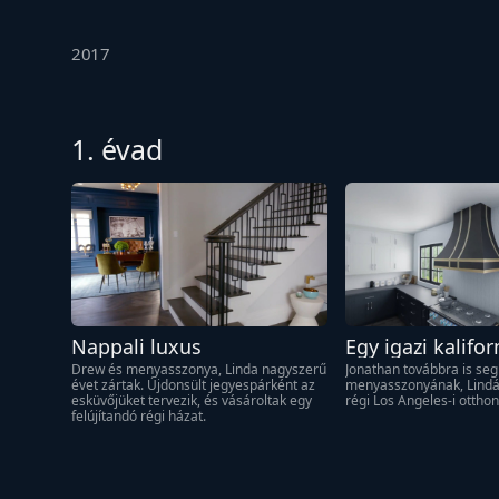
2017
1. évad
Nappali luxus
Egy igazi kaliforn
konyha
Drew és menyasszonya, Linda nagyszerű 
Jonathan továbbra is seg
évet zártak. Újdonsült jegyespárként az 
menyasszonyának, Lindána
esküvőjüket tervezik, és vásároltak egy 
régi Los Angeles-i otthon
felújítandó régi házat.