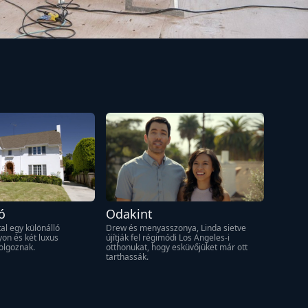
ó
Odakint
al egy különálló 
Drew és menyasszonya, Linda sietve 
on és két luxus 
újítják fel régimódi Los Angeles-i 
olgoznak.
otthonukat, hogy esküvőjüket már ott 
tarthassák.