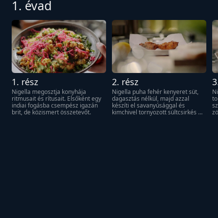
1. évad
1. rész
2. rész
3
Nigella megosztja konyhája 
Nigella puha fehér kenyeret süt, 
Ni
ritmusait és rítusait. Elsőként egy 
dagasztás nélkül, majd azzal 
to
indiai fogásba csempész igazán 
készíti el savanyúsággal és 
sz
brit, de közismert összetevőt.
kimchivel tornyozott sültcsirkés 
zö
szendvicsét.
bu