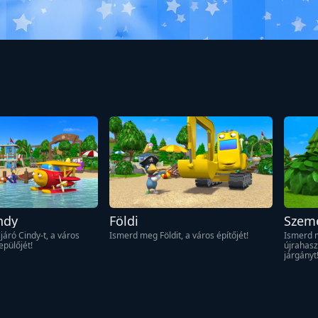
ndy
Földi
Szeme
áró Cindy-t, a város 
Ismerd meg Földit, a város építőjét!
Ismerd m
pülőjét!
újrahasz
járgányt