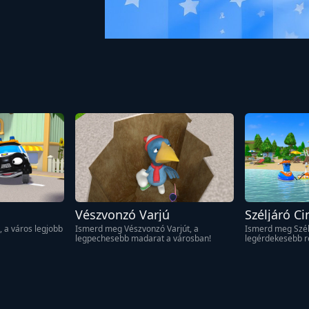
Vészvonzó Varjú
Széljáró Ci
 a város legjobb 
Ismerd meg Vészvonzó Varjút, a 
Ismerd meg Szélj
legpechesebb madarat a városban!
legérdekesebb re