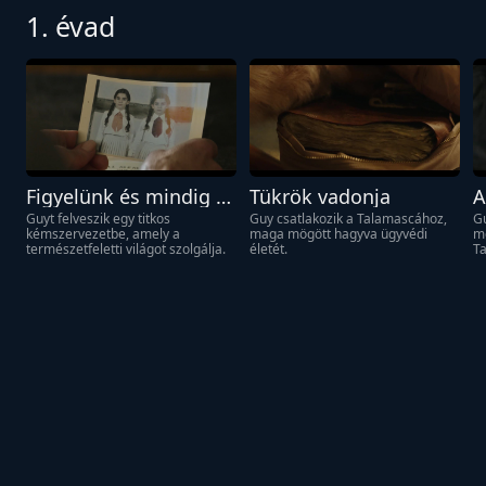
1. évad
Figyelünk és mindig 
Tükrök vadonja
A
résen vagyunk
Guyt felveszik egy titkos 
Guy csatlakozik a Talamascához, 
Gu
kémszervezetbe, amely a 
maga mögött hagyva ügyvédi 
me
természetfeletti világot szolgálja.
életét. 
Ta