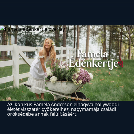
Az ikonikus Pamela Anderson elhagyva hollywoodi 
életét visszatér gyökereihez, nagymamája családi 
örökségébe annak felújításáért.