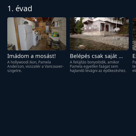
1. évad
Imádom a mosást!
Belépés csak saját 
E
felelősségre!
A hollywoodi ikon, Pamela 
A felújítás bonyolódik, amikor 
Pa
Anderson, visszatér a Vancouver-
Pamela egyetlen faágat sem 
te
szigetre.
hajlandó levágni az építkezéshez.
e