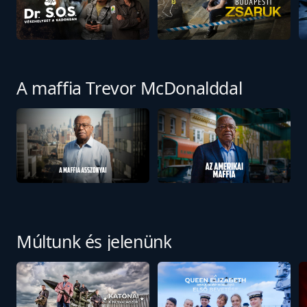
A maffia Trevor McDonalddal
Múltunk és jelenünk