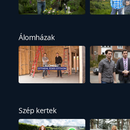
Álomházak
Szép kertek