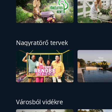
Nagyratörő tervek
Városból vidékre